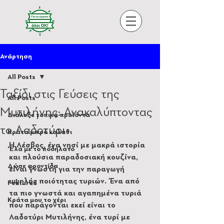
Ανάρτηση
All Posts
Ταξίδι στις Γεύσεις της
All Posts
Μυτιλήνης: Ανακαλύπτοντας
Διάλεξε τοπικά προϊόντα
το Λαδοτύρι
Κράτα μικρό καλάθι
Η Λέσβος, ένα νησί με μακρά ιστορία 
'Ελα με το ποδήλατο
και πλούσια παραδοσιακή κουζίνα, 
Δώσε φροντίδα
είναι γνωστή για την παραγωγή 
υψηλής ποιότητας τυριών. Ένα από 
Featured
τα πιο γνωστά και αγαπημένα τυριά 
Κράτα μου το χέρι
που παράγονται εκεί είναι το 
Λαδοτύρι Μυτιλήνης, ένα τυρί με 