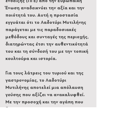
ένδειξης (ΠΓΕ) από την Ευρωπαϊκή 
Ένωση αναδεικνύει την αξία και την 
ποιότητά του. Αυτή η προστασία 
εγγυάται ότι το Λαδοτύρι Μυτιλήνης 
παράγεται με τις παραδοσιακές 
μεθόδους και συνταγές της περιοχής, 
διατηρώντας έτσι την αυθεντικότητά 
του και τη σύνδεσή του με την τοπική 
κουλτούρα και ιστορία.
Για τους λάτρεις του τυριού και της 
γαστρονομίας, το Λαδοτύρι 
Μυτιλήνης αποτελεί μια απόλαυση 
γεύσης που αξίζει να ανακαλυφθεί. 
Με την προσοχή και την αγάπη που 
διακρίνει την παραγωγή του, αυτό το 
τυρί αποτελεί μια πραγματική 
γαστρονομική κληρονομιά της 
Λέσβου που αξίζει να απολαύσουμε 