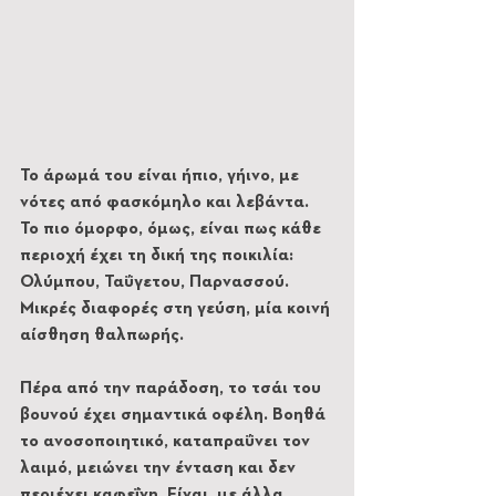
Το άρωμά του είναι ήπιο, γήινο, με 
νότες από φασκόμηλο και λεβάντα. 
Το πιο όμορφο, όμως, είναι πως κάθε 
περιοχή έχει τη δική της ποικιλία: 
Ολύμπου, Ταΰγετου, Παρνασσού. 
Μικρές διαφορές στη γεύση, μία κοινή 
αίσθηση θαλπωρής.
Πέρα από την παράδοση, το τσάι του 
βουνού έχει σημαντικά οφέλη. Βοηθά 
το ανοσοποιητικό, καταπραΰνει τον 
λαιμό, μειώνει την ένταση και δεν 
περιέχει καφεΐνη. Είναι, με άλλα 