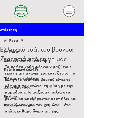
Ανάρτηση
All Posts
Ελληνικό τσάι του βουνού:
All Posts
Ζεστασιά από τη γη μας
Διάλεξε τοπικά προϊόντα
Τα πρώτα κρύα φέρνουν μαζί τους 
Κράτα μικρό καλάθι
εκείνη την ανάγκη για κάτι ζεστό. Το 
'Ελα με το ποδήλατο
ελληνικό τσάι του βουνού είναι το 
ρόφημα που ενώνει τη φύση με την 
Δώσε φροντίδα
παράδοση. Το μάζευαν παλιά στα 
Featured
βουνά, το αποξήραιναν στον ήλιο και 
το φύλαγαν για τον χειμώνα – ένα 
Κράτα μου το χέρι
απλό, καθαρό δώρο της γης.