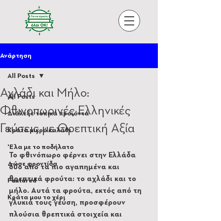
Ανάρτηση
All Posts
Αχλάδι και Μήλο:
All Posts
Φθινοπωρινές Ελληνικές
Διάλεξε τοπικά προϊόντα
Γεύσεις με Θρεπτική Αξία
Κράτα μικρό καλάθι
'Ελα με το ποδήλατο
Το φθινόπωρο φέρνει στην Ελλάδα 
Δώσε φροντίδα
δύο από τα πιο αγαπημένα και 
θρεπτικά φρούτα: το αχλάδι και το 
Featured
μήλο. Αυτά τα φρούτα, εκτός από τη 
Κράτα μου το χέρι
γλυκιά τους γεύση, προσφέρουν 
πλούσια θρεπτικά στοιχεία και 