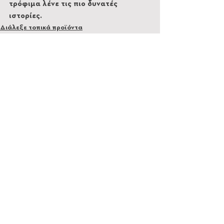
τρόφιμα λένε τις πιο δυνατές 
ιστορίες.
Διάλεξε τοπικά προϊόντα
Featured
Εμφάνιση όλων
Πρόσφατες αναρτήσεις