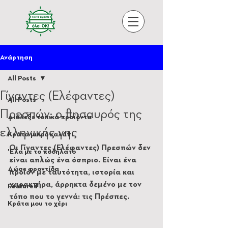
Ανάρτηση
All Posts
Γίγαντες (Ελέφαντες)
All Posts
Πρεσπών: ο θησαυρός της
Διάλεξε τοπικά προϊόντα
ελληνικής γης
Κράτα μικρό καλάθι
Οι Γίγαντες (Ελέφαντες) Πρεσπών δεν 
'Ελα με το ποδήλατο
είναι απλώς ένα όσπριο. Είναι ένα 
Δώσε φροντίδα
προϊόν με ταυτότητα, ιστορία και 
χαρακτήρα, άρρηκτα δεμένο με τον 
Featured
τόπο που το γεννά: τις Πρέσπες.
Κράτα μου το χέρι