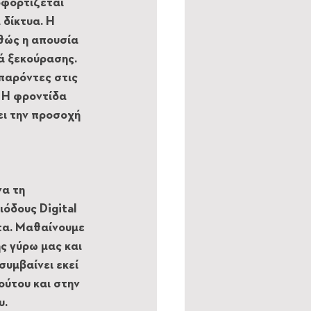
οφορτίζεται 
δίκτυα. Η 
θώς η απουσία 
ά ξεκούρασης. 
παρόντες στις 
 Η φροντίδα 
ι την προσοχή 
α τη 
όδους Digital 
τα. Μαθαίνουμε 
ς γύρω μας και 
συμβαίνει εκεί 
ούτου και στην 
υ.