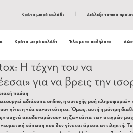
Κράτα μικρό καλάθι
Διάλεξε τοπικά προϊό
τα
Κράτα μικρό καλάθι
'Ελα με το ποδήλατο
Δώσ
tox: Η τέχνη του να
εσαι» για να βρεις την ισο
φιακή παύση
ειτουργεί αδιάκοπα online, η συνεχής ροή πληροφοριών κ
ουν γίνει η νέα κανονικότητα. Όμως, αυτή η μόνιμη διαθ
ς» συχνά αποδυναμώνουν τη ζωντάνια των στιγμών μας,
νευματική κόπωση που δεν γίνεται άμεσα αντιληπτή. Το 