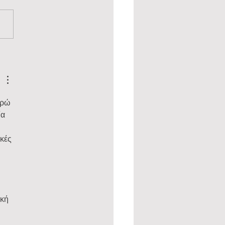
κά αρωματισμένο νερό: Η
ερή συνήθεια που αλλάζει
ενυδάτωσή σου
ηρώ 
α 
κές 
 
κή 