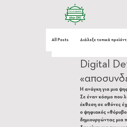
All Posts
Διάλεξε τοπικά προϊόν
Digital De
Κράτα μου το χέρι
«αποσυνδέ
Η ανάγκη για μια ψη
Σε έναν κόσμο που λ
έκθεση σε οθόνες έχ
ο ψηφιακός «θόρυβο
δημιουργώντας μια π