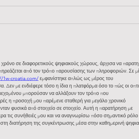
Μικρές πράξεις καλοσύνης:
Φυσι
Στηρίζουμε τον γείτονα
δροσ
μεγαλύτερης ηλικίας τις ζεστές
την 
ημέρες
χρόνο σε διαφορετικούς ψηφιακούς χώρους, άρχισα να παρατ
ηρεάζεται από τον τρόπο παρουσίασης των πληροφοριών. Σε μί
://1w-croatia.com/
 εμφανίστηκε απλώς ως μέρος του 
. Δεν με ενδιέφερε τόσο η ίδια η πλατφόρμα όσο το πώς οι οπτι
εριεχομένου μπορούσαν να αλλάξουν τον τρόπο που 
ές η προσοχή μου παρέμενε σταθερή για μεγάλο χρονικό 
νταν φυσικά από στοιχείο σε στοιχείο. Αυτή η παρατήρηση με 
α τις συνήθειές μου και να αναγνωρίσω πόσο σημαντικό ρόλο
ες στη διατήρηση της συγκέντρωσης μέσα στην καθημερινή ψηφια