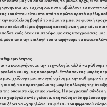
ον εαυτό μας να αποσυνδεθεί, το μυαλό αρχίζει να απ
γκρισης και της ταχύτητας που επιβάλλουν τα κοινωνικά 
τας του ύπνου είναι ένα από τα πρώτα ορατά οφέλη, κα
 την κατάκλιση βοηθά το σώμα να μπει σε φυσική τροχι
που ακολουθεί μια ψηφιακή αποτοξίνωση μας κάνει πιο 
 αποδοτικούς όταν επιστρέφουμε στις υποχρεώσεις μας.
ά μέσα από την επιλογή του τι αφήνουμε να καταναλώνε
καθημερινότητας
ναι να καταργήσουμε την τεχνολογία, αλλά να μάθουμε ν
ργαλείο και όχι ως προορισμό. Εντάσσοντας μικρές περι
 μας, χτίζουμε μια πιο υγιή σχέση με την καθημερινότη
 σιωπή, να παρατηρούμε τις μικρές αλλαγές της άνοιξη
ία της ουσιαστικής επικοινωνίας. H πραγματική σύνδεση 
 στο χαμόγελο ενός γείτονα, στη γεύση ενός φρέσκου φρ
 που ξέρει να «χαμηλώνει τα φώτα» του ψηφιακού κόσμο