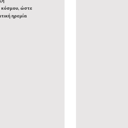
ξη 
 κόσμου, ώστε 
τική ηρεμία 