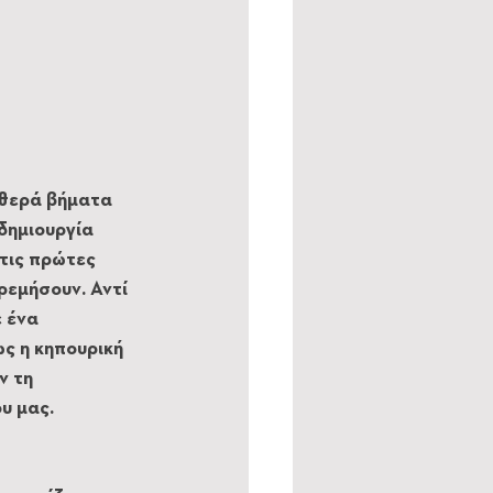
αθερά βήματα 
δημιουργία 
τις πρώτες 
ρεμήσουν. Αντί 
 ένα 
ς η κηπουρική 
ν τη 
υ μας.