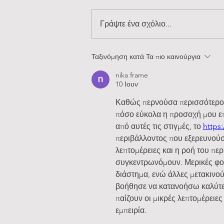
Γράψτε ένα σχόλιο...
Σύκα: Η μελωμένη γεύση του
Ταξινόμηση κατά
Τα πιο καινούργια
ελληνικού καλοκαιριού
nika frame
10 Ιουν
Καθώς περνούσα περισσότερο 
πόσο εύκολα η προσοχή μου επ
από αυτές τις στιγμές, το 
https
περιβάλλοντος που εξερευνούσα
λεπτομέρειες και η ροή του π
συγκεντρωνόμουν. Μερικές φορ
διάστημα, ενώ άλλες μετακινού
βοήθησε να κατανοήσω καλύτερ
παίζουν οι μικρές λεπτομέρει
εμπειρία.