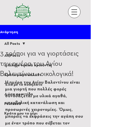
Ανάρτηση
All Posts
3 τρόποι για να γιορτάσεις
All Posts
την ημέρα του Αγίου
Διάλεξε τοπικά προϊόντα
Βαλεντίνου… οικολογικά!
Κράτα μικρό καλάθι
Η ημέρα του Αγίου Βαλεντίνου είναι 
'Ελα με το ποδήλατο
μια γιορτή που πολλές φορές 
Δώσε φροντίδα
συνδυάζεται με υλικά αγαθά, 
υπερβολική κατανάλωση και 
Featured
προσωρινές χειρονομίες. Όμως, 
Κράτα μου το χέρι
μπορείς να εκφράσεις την αγάπη σου 
με έναν τρόπο που σέβεται τον 