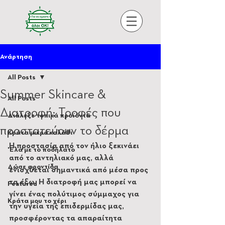
Ανάρτηση
All Posts
Summer Skincare &
All Posts
Διατροφή: Τροφές που
Διάλεξε τοπικά προϊόντα
προστατεύουν το δέρμα
Κράτα μικρό καλάθι
Η προστασία από τον ήλιο ξεκινάει 
'Ελα με το ποδήλατο
από το αντηλιακό μας, αλλά 
Δώσε φροντίδα
ενισχύεται σημαντικά από μέσα προς 
τα έξω. Η διατροφή μας μπορεί να 
Featured
γίνει ένας πολύτιμος σύμμαχος για 
Κράτα μου το χέρι
την υγεία της επιδερμίδας μας, 
προσφέροντας τα απαραίτητα 