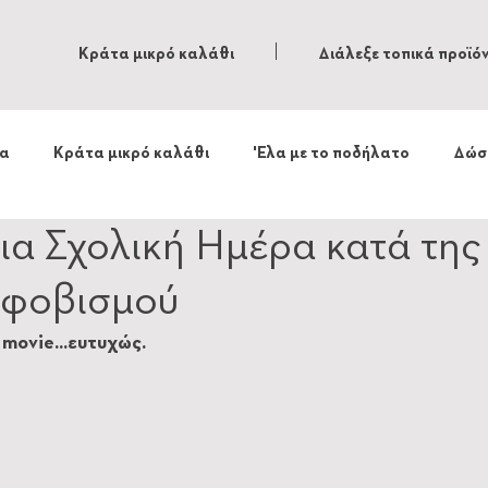
Κράτα μικρό καλάθι
Διάλεξε τοπικά προϊό
τα
Κράτα μικρό καλάθι
'Ελα με το ποδήλατο
Δώσ
α Σχολική Ημέρα κατά της
κφοβισμού
a movie...ευτυχώς.