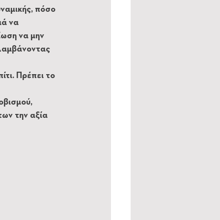
ναμικής, πόσο 
ιά να 
ωση να μην 
λαμβάνοντας 
τι. Πρέπει το 
οβισμού, 
ων την αξία 