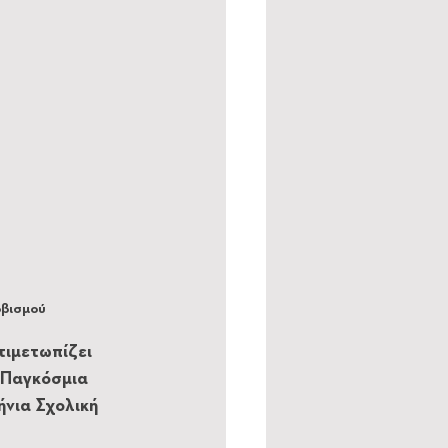
οβισμού
τιμετωπίζει 
 Παγκόσμια 
νια Σχολική 