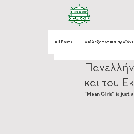
All Posts
Διάλεξε τοπικά προϊόν
Πανελλήνι
Κράτα μου το χέρι
και του Ε
“Mean Girls” is just 