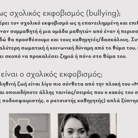
ως σχολικός εκφοβισμός (bullying);
ρει τον σχολικό εκφοβισμό ως η επανειλημμένη και επιθ
ναν συμμαθητή ή μια ομάδα μαθητών από έναν ή περισσ
εδώ θα προσθέσουμε και τους καθηγητές/δασκάλους. Συν
αλύτερη σωματική ή κοινωνική δύναμη από το θύμα του, κ
ι σκοπό να προκαλέσει ζημιά ή πόνο στο θύμα του.
είναι ο σχολικός εκφοβισμός;
ηθινή ζωή είναι λίγο πιο σύνθετα από την πλοκή του «Me
ι οποιαδήποτε άλλης ταινίας/σειράς που ο κακός του σ
ς ποδοσφαιριστής, ο ρατσιστής καθηγητής) απλά ξύπνησε