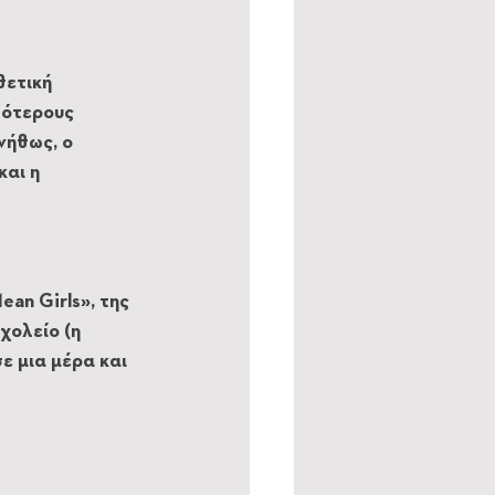
ετική 
ότερους 
ήθως, ο 
αι η 
an Girls», της 
χολείο (η 
 μια μέρα και 