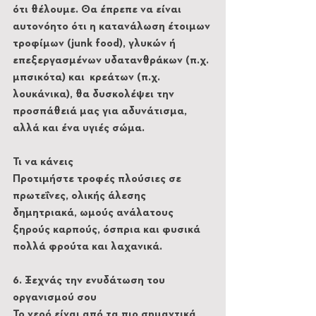
ότι θέλουμε. Θα έπρεπε να είναι 
αυτονόητο ότι η κατανάλωση έτοιμων 
τροφίμων (junk food), γλυκών ή 
επεξεργασμένων υδατανθράκων (π.χ. 
μπσικότα) και  κρεάτων (π.χ. 
λουκάνικα), θα δυσκολέψει την 
προσπάθειά μας για αδυνάτισμα, 
αλλά και ένα υγιές σώμα. 
Τι να κάνεις
Προτιμήστε τροφές πλούσιες σε 
πρωτεΐνες, ολικής άλεσης 
δημητριακά, ωμούς ανάλατους 
ξηρούς καρπούς, όσπρια και φυσικά 
πολλά φρούτα και λαχανικά.
6. Ξεχνάς την ενυδάτωση του 
οργανισμού σου
Το νερό είναι από τα πιο σημαντικά, 