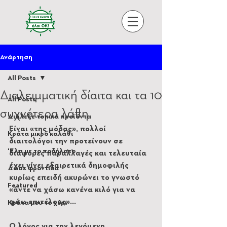
Ανάρτηση
All Posts
Διαλειμματική δίαιτα και τα 10
All Posts
συχνότερα λάθη
Διάλεξε τοπικά προϊόντα
Είναι «της μόδας», πολλοί 
Κράτα μικρό καλάθι
διαιτολόγοι την προτείνουν σε 
'Ελα με το ποδήλατο
διάφορες παραλλαγές και τελευταία 
έχει γίνει εξαιρετικά δημοφιλής 
Δώσε φροντίδα
κυρίως επειδή ακυρώνει το γνωστό 
Featured
«άντε να χάσω κανένα κιλό για να 
φάω επιτέλους»…
Κράτα μου το χέρι
Ο λόγος για την λεγόμενη 