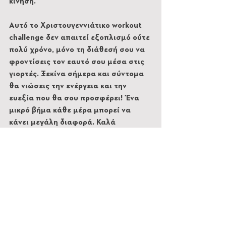
κίνηση.
Αυτό το Χριστουγεννιάτικο workout 
challenge δεν απαιτεί εξοπλισμό ούτε 
πολύ χρόνο, μόνο τη διάθεσή σου να 
φροντίσεις τον εαυτό σου μέσα στις 
γιορτές. Ξεκίνα σήμερα και σύντομα 
θα νιώσεις την ενέργεια και την 
ευεξία που θα σου προσφέρει! Ένα 
μικρό βήμα κάθε μέρα μπορεί να 
κάνει μεγάλη διαφορά. Καλά 
Χριστούγεννα και καλή προπόνηση!
'Ελα με το ποδήλατο
Εμφάνιση όλων
Πρόσφατες αναρτήσεις