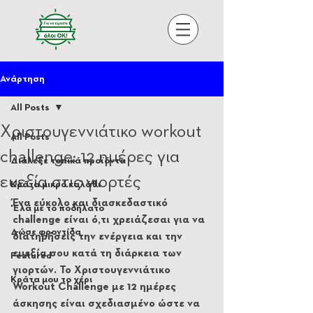
Ανάρτηση
All Posts
Χριστουγεννιάτικο workout
All Posts
challenge: 12 ημέρες για
Διάλεξε τοπικά προϊόντα
ευεξία στις γιορτές
Κράτα μικρό καλάθι
Ένα εύκολο και διασκεδαστικό 
'Ελα με το ποδήλατο
challenge είναι ό,τι χρειάζεσαι για να 
Δώσε φροντίδα
διατηρήσεις την ενέργεια και την 
ευεξία σου κατά τη διάρκεια των 
Featured
γιορτών. Το Χριστουγεννιάτικο 
Κράτα μου το χέρι
Workout Challenge με 12 ημέρες 
άσκησης είναι σχεδιασμένο ώστε να 