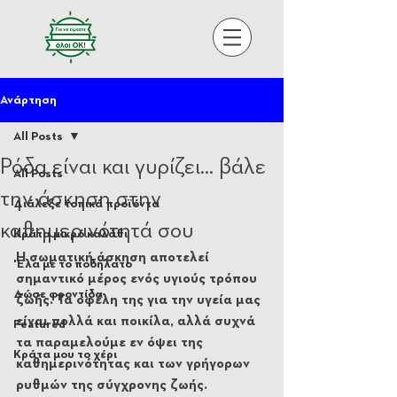
Ανάρτηση
All Posts
Ρόδα είναι και γυρίζει... βάλε
All Posts
την άσκηση στην
Διάλεξε τοπικά προϊόντα
καθημερινότητά σου
Κράτα μικρό καλάθι
Η σωματική άσκηση αποτελεί 
'Ελα με το ποδήλατο
σημαντικό μέρος ενός υγιούς τρόπου 
Δώσε φροντίδα
ζωής. Τα οφέλη της για την υγεία μας 
είναι πολλά και ποικίλα, αλλά συχνά 
Featured
τα παραμελούμε εν όψει της 
Κράτα μου το χέρι
καθημερινότητας και των γρήγορων 
ρυθμών της σύγχρονης ζωής.