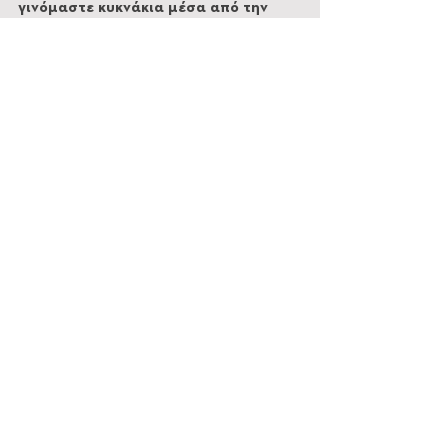
γινόμαστε κυκνάκια μέσα από την 
εμπειρία της λίμνης, αφήνοντας πίσω 
μας τις σκοτούρες και απλώνοντας τα 
φτερά της φαντασίας μας για να μας 
παρασύρουν οι ήχοι του τοπίου. 
'Ελα με το ποδήλατο
Εμφάνιση όλων
Πρόσφατες αναρτήσεις