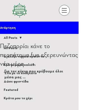
Ανάρτηση
All Posts
Πεζοπορία: κάνε το
All Posts
περπάτημα fun εξερευνώντας
Διάλεξε τοπικά προϊόντα
νέα μέρη
Κράτα μικρό καλάθι
Για τον κύκνο που κρύβουμε όλοι 
'Ελα με το ποδήλατο
μέσα μας ...
Δώσε φροντίδα
Featured
Κράτα μου το χέρι