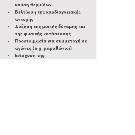
καύση θερμίδων
Βελτίωση της καρδιαγγειακής 
αντοχής
Αύξηση της μυϊκής δύναμης και 
της φυσικής κατάστασης
Προετοιμασία για συμμετοχή σε 
αγώνες (π.χ. μαραθώνιοι)
Ενίσχυση της 
καρδιοαναπνευστικής ικανότητας
Όποια μορφή άσκησης κι αν 
επιλέξετε, το περπάτημα, το 
ποδήλατο και το τρέξιμο προσφέρουν 
σημαντικά οφέλη για την υγεία. Η 
επιλογή εξαρτάται από τους στόχους 
σας και το επίπεδο φυσικής 
κατάστασης. Αν θέλετε μια χαλαρή 
και αποκαταστατική άσκηση, το 