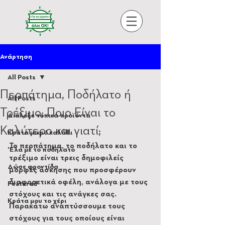
Ανάρτηση
All Posts
Περπάτημα, Ποδήλατο ή
All Posts
Τρέξιμο; Ποιο Είναι το
Διάλεξε τοπικά προϊόντα
Καλύτερο και γιατί;
Κράτα μικρό καλάθι
Το περπάτημα, το ποδήλατο και το 
'Ελα με το ποδήλατο
τρέξιμο είναι τρεις δημοφιλείς 
Δώσε φροντίδα
μορφές άσκησης που προσφέρουν 
διαφορετικά οφέλη, ανάλογα με τους 
Featured
στόχους και τις ανάγκες σας. 
Κράτα μου το χέρι
Παρακάτω αναπτύσσουμε τους 
στόχους για τους οποίους είναι 