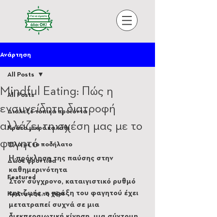
Ανάρτηση
All Posts
Mindful Eating: Πώς η
All Posts
ενσυνείδητη διατροφή
Διάλεξε τοπικά προϊόντα
αλλάζει τη σχέση μας με το
Κράτα μικρό καλάθι
φαγητό
'Ελα με το ποδήλατο
Η πρόκληση της παύσης στην 
Δώσε φροντίδα
καθημερινότητα
Featured
Στον σύγχρονο, καταιγιστικό ρυθμό 
της ζωής, η πράξη του φαγητού έχει 
Κράτα μου το χέρι
μετατραπεί συχνά σε μια 
διεκπεραιωτική κίνηση, μια σύντομη 