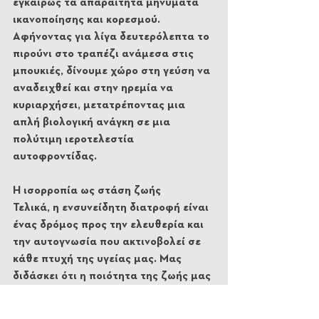
εγκαίρως τα απαραίτητα μηνύματα 
ικανοποίησης και κορεσμού. 
Αφήνοντας για λίγα δευτερόλεπτα το 
πιρούνι στο τραπέζι ανάμεσα στις 
μπουκιές, δίνουμε χώρο στη γεύση να 
αναδειχθεί και στην ηρεμία να 
κυριαρχήσει, μετατρέποντας μια 
απλή βιολογική ανάγκη σε μια 
πολύτιμη ιεροτελεστία 
αυτοφροντίδας.
Η ισορροπία ως στάση ζωής
Τελικά, η ενσυνείδητη διατροφή είναι 
ένας δρόμος προς την ελευθερία και 
την αυτογνωσία που ακτινοβολεί σε 
κάθε πτυχή της υγείας μας. Μας 
διδάσκει ότι η ποιότητα της ζωής μας 
δεν κρίνεται μόνο από το τι 
περιλαμβάνει το πιάτο μας, αλλά 