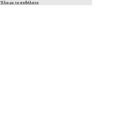
'Ελα με το ποδήλατο
Εμφάνιση όλων
Πρόσφατες αναρτήσεις
Σχόλια