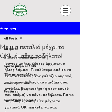
Ανάρτηση
All Posts
Με μια πεταλιά μέχρι τα
All Posts
ΟΚ!…έμαθες ποδήλατο!
Διάλεξε τοπικά προϊόντα
Ιούνιος μπήκε, ζέστες άρχισαν, ο 
Κράτα μικρό καλάθι
ήλιος λάμπει. Τι καλύτερο από το να 
'Ελα με το ποδήλατο
εκμεταλλευτείς τον γαλάζιο ουρανό, 
από το να μάθεις στο παιδάκι σου, 
Δώσε φροντίδα
ανιψάκι, βαφτιστήρι (ή στον εαυτό 
Featured
σου ακόμα) να κάνει ποδήλατο. Για να 
Κράτα μου το χέρι
σας δούμε, κατεβείτε μέχρι τα 
γωνιακά ΟΚ markets, να σας 