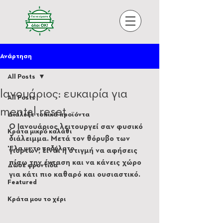
Ανάρτηση
All Posts
Ιανουάριος: ευκαιρία για
All Posts
mental reset
Διάλεξε τοπικά προϊόντα
Ο Ιανουάριος λειτουργεί σαν φυσικό 
Κράτα μικρό καλάθι
διάλειμμα. Μετά τον θόρυβο των 
'Ελα με το ποδήλατο
γιορτών, είναι η στιγμή να αφήσεις 
πίσω την ένταση και να κάνεις χώρο 
Δώσε φροντίδα
για κάτι πιο καθαρό και ουσιαστικό.
Featured
Κράτα μου το χέρι