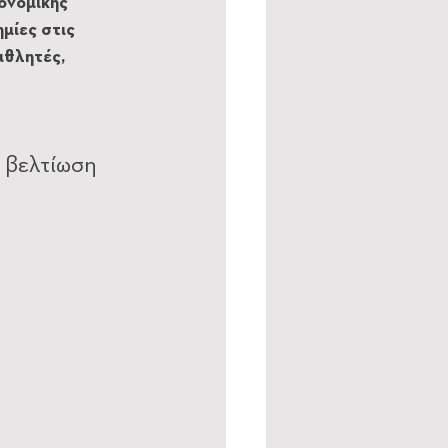
ονομικής 
μίες στις 
αθλητές, 
 βελτίωση 