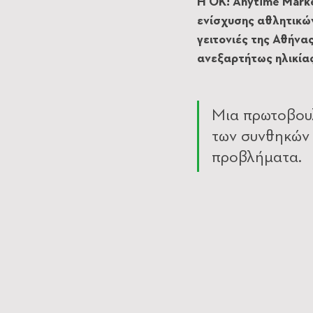
Η OK! Anytime Marke
ενίσχυσης αθλητικών
γειτονιές της Αθήνα
ανεξαρτήτως ηλικίας
Μια πρωτοβουλ
των συνθηκών 
προβλήματα.