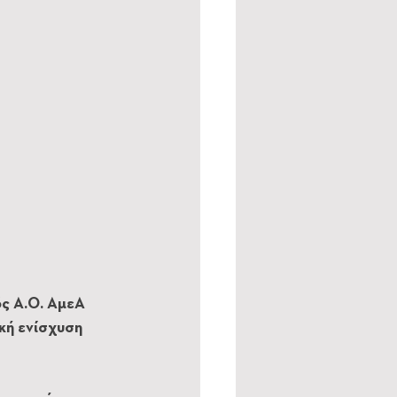
ς Α.Ο. ΑμεΑ 
κή ενίσχυση 