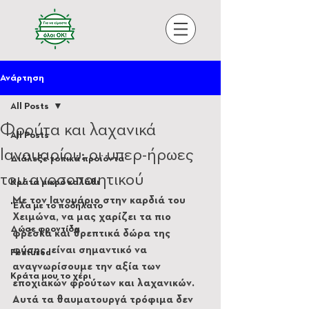
Ανάρτηση
All Posts
Φρούτα και λαχανικά
All Posts
Ιανουαρίου: οι υπερ-ήρωες
Διάλεξε τοπικά προϊόντα
του ανοσοποιητικού
Κράτα μικρό καλάθι
Με τον Ιανουάριο στην καρδιά του 
'Ελα με το ποδήλατο
Χειμώνα, να μας χαρίζει τα πιο 
Δώσε φροντίδα
φρέσκα και θρεπτικά δώρα της 
φύσης, είναι σημαντικό να 
Featured
αναγνωρίσουμε την αξία των 
Κράτα μου το χέρι
εποχιακών φρούτων και λαχανικών. 
Αυτά τα θαυματουργά τρόφιμα δεν 