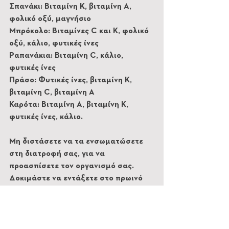
Σπανάκι: Βιταμίνη K, βιταμίνη A, 
φολικό οξύ, μαγνήσιο
Μπρόκολο: Βιταμίνες C και K, φολικό 
οξύ, κάλιο, φυτικές ίνες
Ραπανάκια: Βιταμίνη C, κάλιο, 
φυτικές ίνες
Πράσο: Φυτικές ίνες, βιταμίνη K, 
βιταμίνη C, βιταμίνη A
Καρότα: Βιταμίνη A, βιταμίνη K, 
φυτικές ίνες, κάλιο.
Μη διστάσετε να τα ενσωματώσετε 
στη διατροφή σας, για να 
προασπίσετε τον οργανισμό σας. 
Δοκιμάστε να εντάξετε στο πρωινό 
σας χυμούς φρούτων ή smoothies, 
ενώ μια θρεπτική σαλάτα με σπανάκι, 
ρόδι και λίγο λεμόνι μπορεί να 
αποτελέσει ένα εξαιρετικά γευστικό 