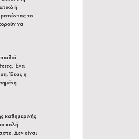
ατικό ή 
κρατώντας το 
πορούν να 
παιδιά 
ειες. Ένα 
η. Έτσι, η 
πημένη 
ης καθημερινής 
ια καλή 
στε. Δεν είναι 