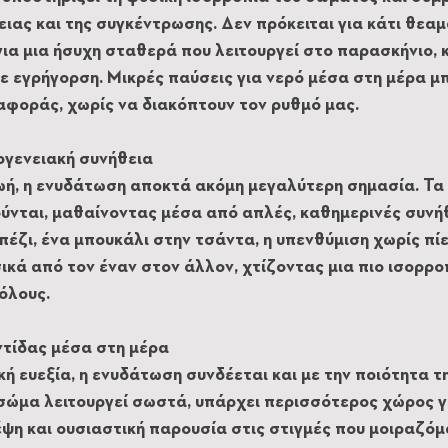
ειας και της συγκέντρωσης. Δεν πρόκειται για κάτι θεαμ
ια μια ήσυχη σταθερά που λειτουργεί στο παρασκήνιο, 
ε εγρήγορση. Μικρές παύσεις για νερό μέσα στη μέρα μ
αφοράς, χωρίς να διακόπτουν τον ρυθμό μας.
ογενειακή συνήθεια
ωή, η ενυδάτωση αποκτά ακόμη μεγαλύτερη σημασία. Τα 
ύνται, μαθαίνοντας μέσα από απλές, καθημερινές συνήθ
έζι, ένα μπουκάλι στην τσάντα, η υπενθύμιση χωρίς πίεσ
κά από τον έναν στον άλλον, χτίζοντας μια πιο ισορρο
όλους.
ντίδας μέσα στη μέρα
ή ευεξία, η ενυδάτωση συνδέεται και με την ποιότητα τ
σώμα λειτουργεί σωστά, υπάρχει περισσότερος χώρος γ
ψη και ουσιαστική παρουσία στις στιγμές που μοιραζόμα