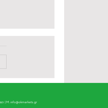
ful Summer: Η αξία των
ν ρυθμών στις διακοπές
την καθημερινότητα
090 | M.
info@okmarkets.gr