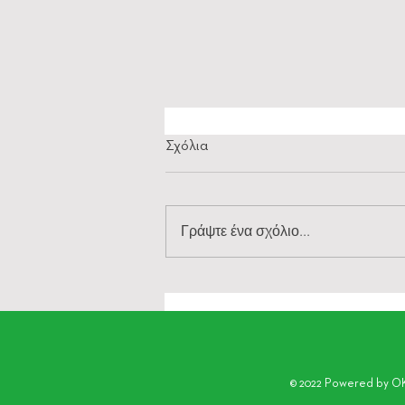
Σχόλια
Γράψτε ένα σχόλιο...
Μικρές πράξεις καλοσύνης:
Στηρίζουμε τον γείτονα
μεγαλύτερης ηλικίας τις ζεστές
ημέρες
© 2022 Powered by OK! 