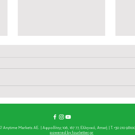
Δροσιά και προστασία για τα
Mind
αδέσποτα της γειτονιάς τις
αργώ
μέρες του καύσωνα
και 
Anytime Markets AE. | Αφροδίτης 106, 167 77, Ελληνικό, Αττική | T. +30 210 9810
powered by fourletter.gr