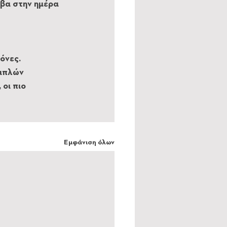
βα στην ημέρα 
όνες. 
απλών 
οι πιο 
Εμφάνιση όλων