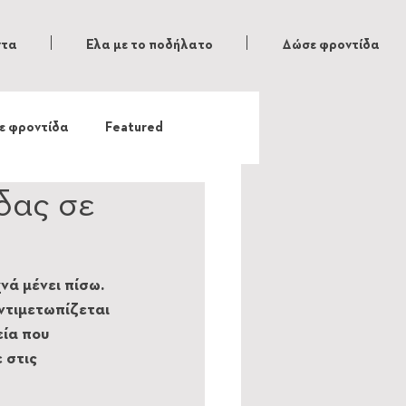
ντα
Ελα με το ποδήλατο
Δώσε φροντίδα
ε φροντίδα
Featured
δας σε
νά μένει πίσω. 
ντιμετωπίζεται 
ία που 
 στις 