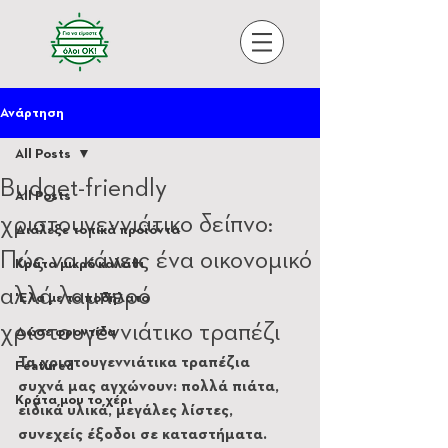
Ανάρτηση
All Posts
Budget-friendly
All Posts
χριστουγεννιάτικο δείπνο:
Διάλεξε τοπικά προϊόντα
Πώς να κάνεις ένα οικονομικό
Κράτα μικρό καλάθι
αλλά λαμπερό
'Ελα με το ποδήλατο
χριστουγεννιάτικο τραπέζι
Δώσε φροντίδα
Τα χριστουγεννιάτικα τραπέζια 
Featured
συχνά μας αγχώνουν: πολλά πιάτα, 
Κράτα μου το χέρι
ειδικά υλικά, μεγάλες λίστες, 
συνεχείς έξοδοι σε καταστήματα. 