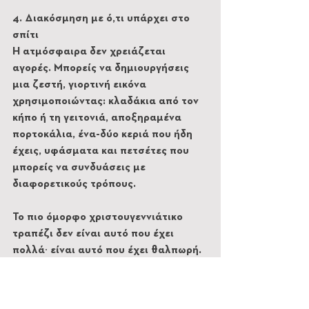
4. Διακόσμηση με ό,τι υπάρχει στο 
σπίτι
Η ατμόσφαιρα δεν χρειάζεται 
αγορές. Μπορείς να δημιουργήσεις 
μια ζεστή, γιορτινή εικόνα 
χρησιμοποιώντας: κλαδάκια από τον 
κήπο ή τη γειτονιά, αποξηραμένα 
πορτοκάλια, ένα-δύο κεριά που ήδη 
έχεις, υφάσματα και πετσέτες που 
μπορείς να συνδυάσεις με 
διαφορετικούς τρόπους.
Το πιο όμορφο χριστουγεννιάτικο 
τραπέζι δεν είναι αυτό που έχει 
πολλά∙ είναι αυτό που έχει θαλπωρή. 
Αυτό που είναι φτιαγμένο με σκέψη, 
απλότητα και αγάπη είναι το πιο 
πλούσιο δώρο που μπορείς να 